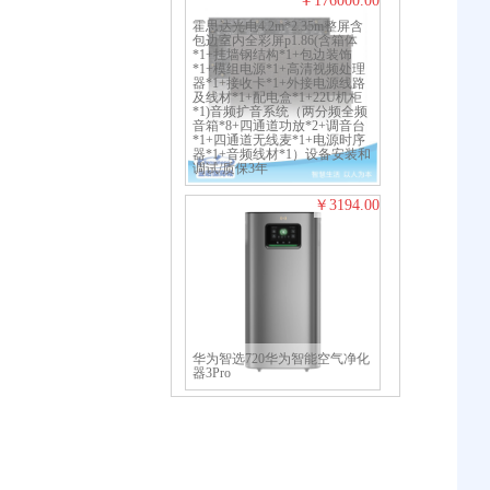
176000.00
霍思达光电4.2m*2.35m整屏含
包边室内全彩屏p1.86(含箱体
*1+挂墙钢结构*1+包边装饰
*1+模组电源*1+高清视频处理
器*1+接收卡*1+外接电源线路
及线材*1+配电盒*1+22U机柜
*1)音频扩音系统（两分频全频
音箱*8+四通道功放*2+调音台
*1+四通道无线麦*1+电源时序
器*1+音频线材*1）设备安装和
调试/质保3年
3194.00
华为智选720华为智能空气净化
器3Pro