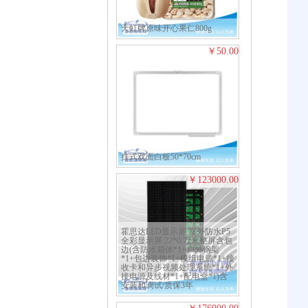
天虹牌原味开心果仁800g
50.00
挂式双面白板50*70cm
123000.00
霍思达LED显示屏 室外防水P5
全彩显示屏 22*0.72米整屏含包
边(含防水箱体*1+户外钢架
*1+包边装饰*1+模组电源*1+接
收卡和异步视频处理系统*1+外
接电源及线材*1+配电盒*1)含
安装和调试/质保3年