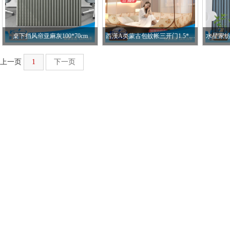
桌下挡风帘亚麻灰100*70cm
西漢A类蒙古包蚊帐三开门1.5*2米床
上一页
1
下一页