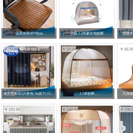
凉席坐垫40*40cm
艾薇 1.2米蒙古包蚊帐
强遮光
50.00
60.00
66.0
迪士尼床帘2片夜色 2m长*1.15m高
1.2米蚊帐
九洲鹿
105.00
140.00
198.