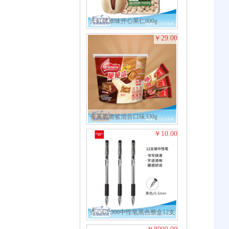
天虹牌原味开心果仁800g
29.00
雀巢脆脆鲨混合口味330g
10.00
齐心GP306中性笔黑色整盒12支