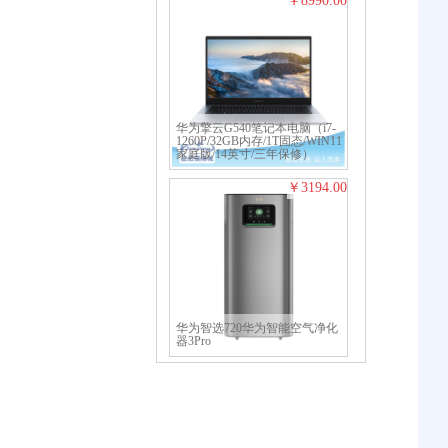
8990.00
华为擎云G540笔记本电脑（i7-
1260P/32GB内存/1T固态/WIN11
家庭版/14英寸/三年保修）
3194.00
华为智选720华为智能空气净化
器3Pro