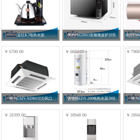
金灶K7电热水壶
美的PM20M3变频微波炉20升
6700.00
6842.00
7900
格力GMV-NDR63T/D风口
诺德朗EDY-200电热水器200L
格力G
18399.00
18948.00
1894